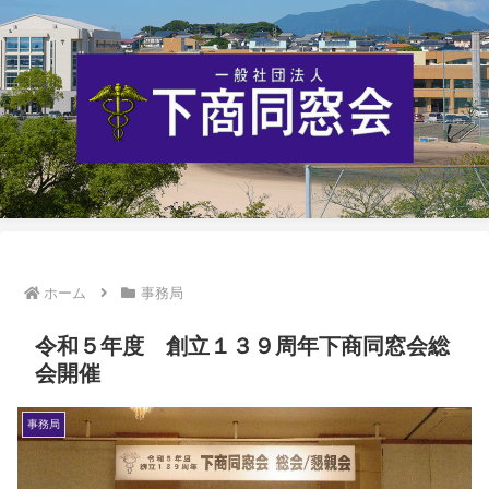
ホーム
事務局
令和５年度 創立１３９周年下商同窓会総
会開催
事務局