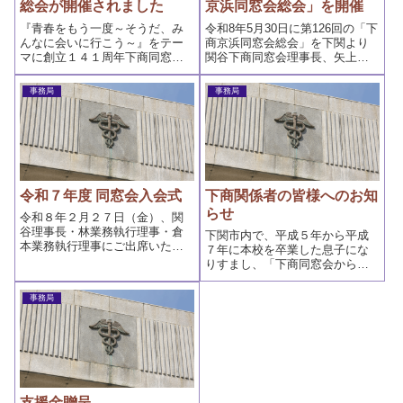
総会が開催されました
京浜同窓会総会」を開催
『青春をもう一度～そうだ、み
令和8年5月30日に第126回の「下
んなに会いに行こう～』をテー
商京浜同窓会総会」を下関より
マに創立１４１周年下商同窓会
関谷下商同窓会理事長、矢上下
総会が令和７年１０月１８日
関商業高等学校長、並びに三
（土）にシ...
浦...
事務局
事務局
令和７年度 同窓会入会式
下商関係者の皆様へのお知
らせ
令和８年２月２７日（金）、関
谷理事長・林業務執行理事・倉
下関市内で、平成５年から平成
本業務執行理事にご出席いただ
７年に本校を卒業した息子にな
き、３年生１５２名の同窓会入
りすまし、「下商同窓会からハ
会式が体...
ガキが届いていないか」という
内容の不...
事務局
支援金贈呈